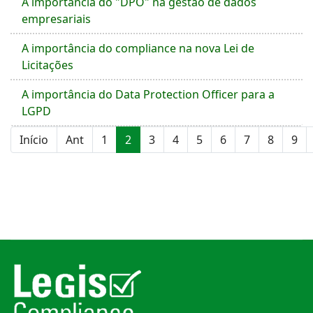
A importância do "DPO" na gestão de dados
empresariais
A importância do compliance na nova Lei de
Licitações
A importância do Data Protection Officer para a
LGPD
Início
Ant
1
2
3
4
5
6
7
8
9
Página 2 de 41