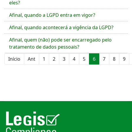
eles?
Afinal, quando a LGPD entra em vigor?
Afinal, quando acontecerá a vigência da LGPD?
Afinal, quem (não) pode ser encarregado pelo
tratamento de dados pessoais?
Início
Ant
1
2
3
4
5
6
7
8
9
Página 6 de 41