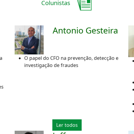
Colunistas
Antonio Gesteira
da
O papel do CFO na prevenção, detecção e
investigação de fraudes
es
o
Ler todos