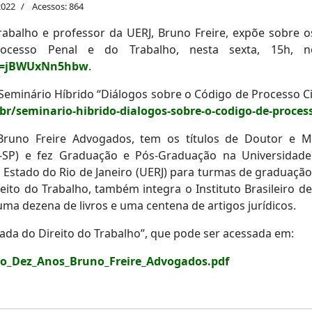
2022
Acessos: 864
abalho e professor da UERJ, Bruno Freire, expõe sobre o
cesso Penal e do Trabalho, nesta sexta, 15h, n
?v=jBWUxNn5hbw
.
minário Híbrido “Diálogos sobre o Código de Processo Civil
br/seminario-hibrido-dialogos-sobre-o-codigo-de-processo
 Bruno Freire Advogados, tem os títulos de Doutor e Me
-SP) e fez Graduação e Pós-Graduação na Universidade 
 Estado do Rio de Janeiro (UERJ) para turmas de graduaçã
eito do Trabalho, também integra o Instituto Brasileiro de
uma dezena de livros e uma centena de artigos jurídicos.
cada do Direito do Trabalho”, que pode ser acessada em:
ro_Dez_Anos_Bruno_Freire_Advogados.pdf