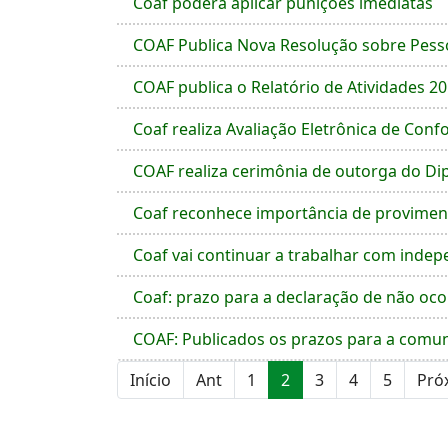
Coaf poderá aplicar punições imediatas
COAF Publica Nova Resolução sobre Pess
COAF publica o Relatório de Atividades 2
Coaf realiza Avaliação Eletrônica de Con
COAF realiza cerimônia de outorga do Di
Coaf reconhece importância de provimen
Coaf vai continuar a trabalhar com inde
Coaf: prazo para a declaração de não oco
COAF: Publicados os prazos para a comun
Início
Ant
1
2
3
4
5
Pró