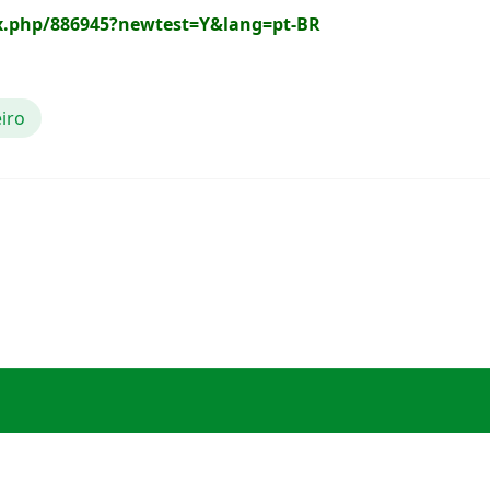
ex.php/886945?newtest=Y&lang=pt-BR
iro