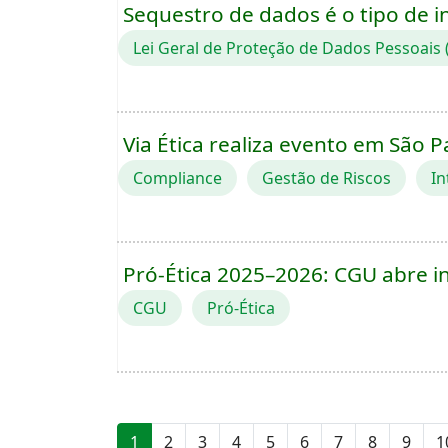
Sequestro de dados é o tipo de 
Lei Geral de Proteção de Dados Pessoais
Via Ética realiza evento em São 
Compliance
Gestão de Riscos
In
Pró-Ética 2025–2026: CGU abre i
CGU
Pró-Ética
1
2
3
4
5
6
7
8
9
1