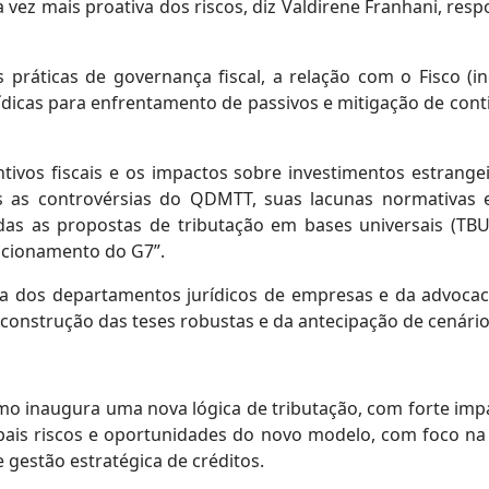
ez mais proativa dos riscos, diz Valdirene Franhani, res
as práticas de governança fiscal, a relação com o Fisco (
rídicas para enfrentamento de passivos e mitigação de con
tivos fiscais e os impactos sobre investimentos estrange
as as controvérsias do QDMTT, suas lacunas normativas 
as as propostas de tributação em bases universais (TBU)
icionamento do G7”.
ca dos departamentos jurídicos de empresas e da advocac
a construção das teses robustas e da antecipação de cenário
mo inaugura uma nova lógica de tributação, com forte imp
pais riscos e oportunidades do novo modelo, com foco na 
 gestão estratégica de créditos.