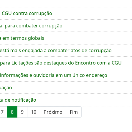
a CGU contra corrupção
cial para combater corrupção
a em termos globais
a está mais engajada a combater atos de corrupção
a para Licitações são destaques do Encontro com a CGU
e informações e ouvidoria em um único endereço
tuação
a de notificação
7
8
9
10
Próximo
Fim