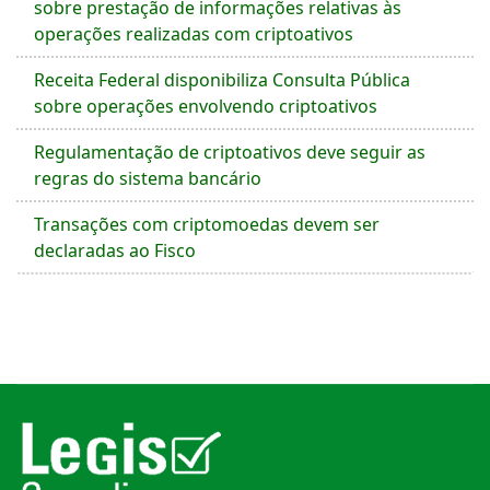
sobre prestação de informações relativas às
operações realizadas com criptoativos
Receita Federal disponibiliza Consulta Pública
sobre operações envolvendo criptoativos
Regulamentação de criptoativos deve seguir as
regras do sistema bancário
Transações com criptomoedas devem ser
declaradas ao Fisco