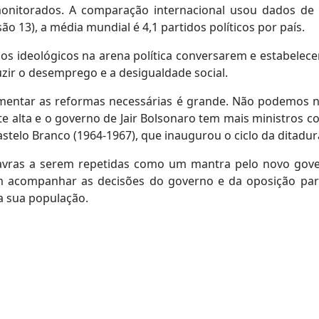
nitorados. A comparação internacional usou dados de 
são 13), a média mundial é 4,1 partidos políticos por país.
los ideológicos na arena política conversarem e estabelec
zir o desemprego e a desigualdade social.
mentar as reformas necessárias é grande. Não podemos n
nte alta e o governo de Jair Bolsonaro tem mais ministros c
telo Branco (1964-1967), que inaugurou o ciclo da ditadura
avras a serem repetidas como um mantra pelo novo gover
 acompanhar as decisões do governo e da oposição para
a sua população.