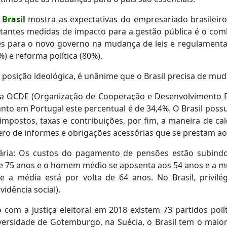
 Brasil
mostra as expectativas do empresariado brasileiro
tantes medidas de impacto para a gestão pública é o comba
des para o novo governo na mudança de leis e regulament
%) e reforma política (80%).
posição ideológica, é unânime que o Brasil precisa de mud
 da OCDE (Organização de Cooperação e Desenvolvimento E
anto em Portugal este percentual é de 34,4%. O Brasil possui
postos, taxas e contribuições, por fim, a maneira de cal
mero de informes e obrigações acessórias que se prestam 
ária: Os custos do pagamento de pensões estão subindo a
 de 75 anos e o homem médio se aposenta aos 54 anos e a m
média está por volta de 64 anos. No Brasil, privilégi
idência social).
o com a justiça eleitoral em 2018 existem 73 partidos po
ersidade de Gotemburgo, na Suécia, o Brasil tem o maior