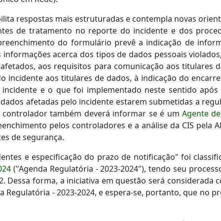
ita respostas mais estruturadas e contempla novas orient
tes de tratamento no reporte do incidente e dos proc
preenchimento do formulário prevê a indicação de infor
s informações acerca dos tipos de dados pessoais violados,
fetados, aos requisitos para comunicação aos titulares d
do incidente aos titulares de dados, à indicação do enca
incidente e o que foi implementado neste sentido após 
e dados afetadas pelo incidente estarem submetidas a regu
 o controlador também deverá informar se é um
Agente de
preenchimento pelos controladores e a análise da CIS pela
tes de segurança.
entes e especificação do prazo de notificação" foi classi
024
("Agenda Regulatória - 2023-2024"), tendo seu processo
. Dessa forma, a iniciativa em questão será considerada 
 Regulatória - 2023-2024, e espera-se, portanto, que no p