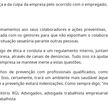
a e da culpa da empresa pelo ocorrido com o empregado, 
inamentos aos seus colaboradores e ações preventivas, a
inhada com os gestores para que não exponham o colaborad
situação vexatória perante outras pessoas.
igo de ética e conduta e um regulamento interno, junta
resa, através de canais de denúncias. Tudo isso irá ajuda
mpresa se manteve inerte a estas questões.
lhos de prevenção com profissionais qualificados, com
. Isso, certamente, trará um ambiente mais saudável àqu
 a prevenção evitará indenizações. Como sempre digo, “mel
itório RGL Advogados, advogada trabalhista empresarial,
abalhista