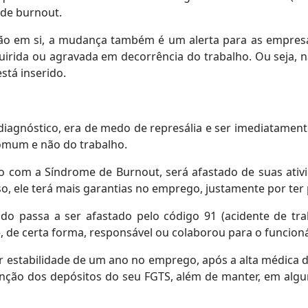
 de burnout.
cação em si, a mudança também é um alerta para as empre
uirida ou agravada em decorrência do trabalho. Ou seja, 
stá inserido.
diagnóstico, era de medo de represália e ser imediatament
omum e não do trabalho.
do com a Síndrome de Burnout, será afastado de suas at
so, ele terá mais garantias no emprego, justamente por te
o passa a ser afastado pelo código 91 (acidente de tra
 de certa forma, responsável ou colaborou para o funcioná
r estabilidade de um ano no emprego, após a alta médica 
nção dos depósitos do seu FGTS, além de manter, em algu