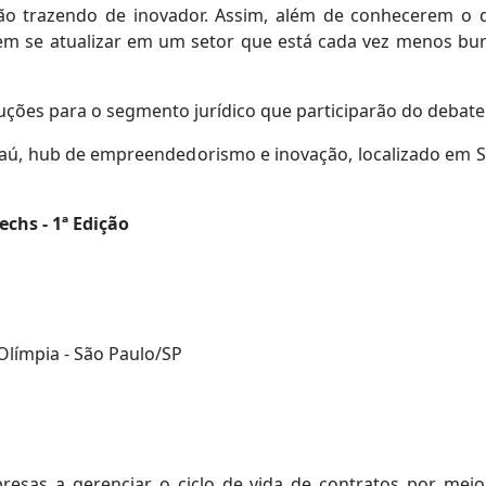
ão trazendo de inovador. Assim, além de conhecerem o qu
uem se atualizar em um setor que está cada vez menos bu
uções para o segmento jurídico que participarão do debate s
aú, hub de empreendedorismo e inovação, localizado em São
echs - 1ª Edição
Olímpia - São Paulo/SP
esas a gerenciar o ciclo de vida de contratos por meio