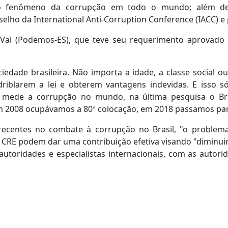
e o fenômeno da corrupção em todo o mundo; além de 
elho da International Anti-Corruption Conference (IACC) e
 Val (Podemos-ES), que teve seu requerimento aprovado ne
dade brasileira. Não importa a idade, a classe social o
driblarem a lei e obterem vantagens indevidas. E isso 
95 mede a corrupção no mundo, na última pesquisa o Bra
m 2008 ocupávamos a 80ª colocação, em 2018 passamos para
recentes no combate à corrupção no Brasil, "o proble
 CRE podem dar uma contribuição efetiva visando "diminuir
 autoridades e especialistas internacionais, com as autori