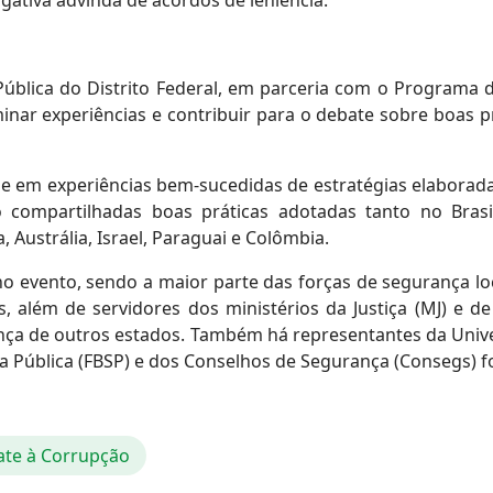
gativa advinda de acordos de leniência.
Pública do Distrito Federal, em parceria com o Programa
ar experiências e contribuir para o debate sobre boas pr
e em experiências bem-sucedidas de estratégias elaborada
ão compartilhadas boas práticas adotadas tanto no Bra
a, Austrália, Israel, Paraguai e Colômbia.
s no evento, sendo a maior parte das forças de segurança 
is, além de servidores dos ministérios da Justiça (MJ) e de
rança de outros estados. Também há representantes da Unive
a Pública (FBSP) e dos Conselhos de Segurança (Consegs) f
te à Corrupção