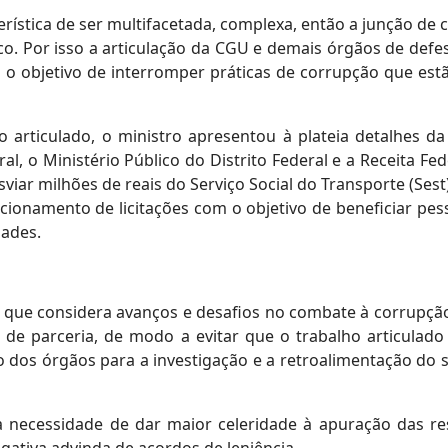
rística de ser multifacetada, complexa, então a junção d
co. Por isso a articulação da CGU e demais órgãos de def
 o objetivo de interromper práticas de corrupção que es
lho articulado, o ministro apresentou à plateia detalhes 
deral, o Ministério Público do Distrito Federal e a Receita 
viar milhões de reais do Serviço Social do Transporte (Ses
cionamento de licitações com o objetivo de beneficiar pess
dades.
que considera avanços e desafios no combate à corrupção 
po de parceria, de modo a evitar que o trabalho articulad
 dos órgãos para a investigação e a retroalimentação do 
ecessidade de dar maior celeridade à apuração das resp