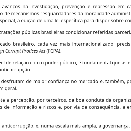
am avanços na investigação, prevenção e repressão em 
ção de mecanismos resguardadores da moralidade administra
pecial, a edição de uma lei específica para dispor sobre con
ações públicas brasileiras condicionar referidas parceria
o brasileiro, cada vez mais internacionalizado, prec
gn Corrupt Pratices Act
(FCPA).
l de relação com o poder público, é fundamental que as
nticorrupção.
 desfrutam de maior confiança no mercado e, também, per
m geral.
ete a percepção, por terceiros, da boa conduta da organiz
as de informação e riscos e, por via de consequência, a 
e
anticorrupção, e, numa escala mais ampla, a governança