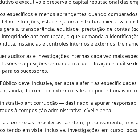
utivo e executivo e preserva o capital reputacional das em
tos específicos e menos abrangentes quando comparados 
delimite funções, estabeleça uma estrutura executiva e in
 gerais, transparência, equidade, prestação de contas (
ac
ntegridade anticorrupção, o que demanda a identificação
 conduta, instâncias e controles internos e externos, trein
er auditorias e investigações internas cada vez mais espec
 fusões e aquisições demandam a identificação e análise de
e para os sucessores.
úblico deve, inclusive, ser apta a aferir as especificidade
e, ainda, do controle externo realizado por tribunais de c
nistrativo anticorrupção — destinado a apurar responsab
tados à composição administrativa, cível e penal.
 as empresas brasileiras adotem, proativamente, me
os tendo em vista, inclusive, investigações em curso, poss