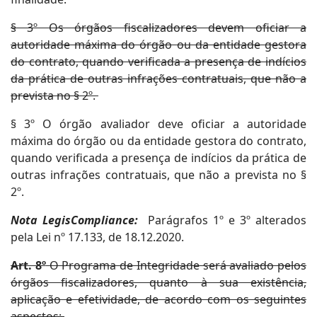
§ 3º Os órgãos fiscalizadores devem oficiar a
autoridade máxima do órgão ou da entidade gestora
do contrato, quando verificada a presença de indícios
da prática de outras infrações contratuais, que não a
prevista no § 2º.
§ 3º O órgão avaliador deve oficiar a autoridade
máxima do órgão ou da entidade gestora do contrato,
quando verificada a presença de indícios da prática de
outras infrações contratuais, que não a prevista no §
2º.
Nota LegisCompliance:
Parágrafos 1º e 3º alterados
pela Lei nº 17.133, de 18.12.2020.
Art. 8º
O Programa de Integridade será avaliado pelos
órgãos fiscalizadores, quanto à sua existência,
aplicação e efetividade, de acordo com os seguintes
aspectos: