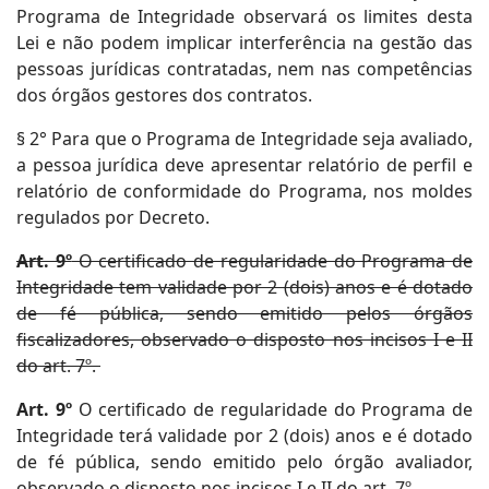
Programa de Integridade observará os limites desta
Lei e não podem implicar interferência na gestão das
pessoas jurídicas contratadas, nem nas competências
dos órgãos gestores dos contratos.
§ 2° Para que o Programa de Integridade seja avaliado,
a pessoa jurídica deve apresentar relatório de perfil e
relatório de conformidade do Programa, nos moldes
regulados por Decreto.
Art. 9º
O certificado de regularidade do Programa de
Integridade tem validade por 2 (dois) anos e é dotado
de fé pública, sendo emitido pelos órgãos
fiscalizadores, observado o disposto nos incisos I e II
do art. 7º.
Art. 9º
O certificado de regularidade do Programa de
Integridade terá validade por 2 (dois) anos e é dotado
de fé pública, sendo emitido pelo órgão avaliador,
observado o disposto nos incisos I e II do art. 7º.