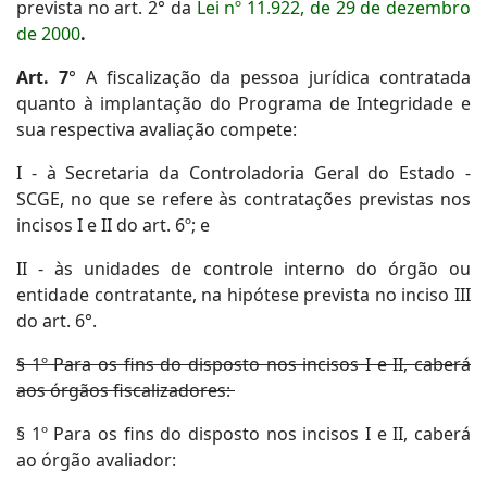
prevista no art. 2° da
Lei nº 11.922, de 29 de dezembro
de 2000
.
Art. 7
° A fiscalização da pessoa jurídica contratada
quanto à implantação do Programa de Integridade e
sua respectiva avaliação compete:
I - à Secretaria da Controladoria Geral do Estado -
SCGE, no que se refere às contratações previstas nos
incisos I e II do art. 6º; e
II - às unidades de controle interno do órgão ou
entidade contratante, na hipótese prevista no inciso III
do art. 6°.
§ 1º Para os fins do disposto nos incisos I e II, caberá
aos órgãos fiscalizadores:
§ 1º Para os fins do disposto nos incisos I e II, caberá
ao órgão avaliador: