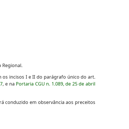
 Regional.
ncisos I e II do parágrafo único do art.
17
, e na
Portaria CGU n. 1.089, de 25 de abril
erá conduzido em observância aos preceitos