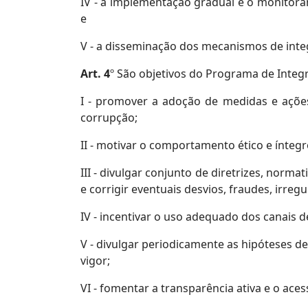
IV - a implementação gradual e o monito
e
V - a disseminação dos mecanismos de int
Art. 4
º São objetivos do Programa de Integ
I - promover a adoção de medidas e ações
corrupção;
II - motivar o comportamento ético e ínteg
III - divulgar conjunto de diretrizes, norm
e corrigir eventuais desvios, fraudes, irre
IV - incentivar o uso adequado dos canais d
V - divulgar periodicamente as hipóteses de 
vigor;
VI - fomentar a transparência ativa e o ace