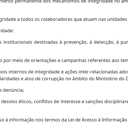
ramento permanente dos mecanismos de integridade no âmb
egridade a todos os colaboradores que atuam nas unidades
ridade:
 institucionais destinadas à prevenção, à detecção, à pu
ro por meio de orientações e campanhas referentes aos tem
ativos internos de integridade e ações inter-relacionadas ad
gularidades e atos de corrupção no âmbito do Ministério do
e denúncia;
desvios éticos, conflitos de interesse e sanções disciplina
sso à informação nos termos da Lei de Acesso à Informação 