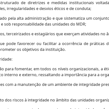
truturado de diretrizes e medidas institucionais volta
s, irregularidades e desvios éticos e de conduta;
vado pela alta administração e que sistematiza um conjun
 e sob responsabilidade das unidades do MDR;
dos, terceirizados e estagiários que exerçam atividades no â
 que pode favorecer ou facilitar a ocorrência de práticas 
ometer os objetivos da instituição.
ridade:
 para fomentar, em todos os níveis organizacionais, a ética
o interno e externo, ressaltando a importância para a org
ores com a manutenção de um ambiente de integridade pre
mento dos riscos à integridade no âmbito das unidades organi