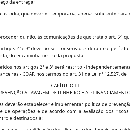
reço da entrega;
 custódia, que deve ser temporária, apenas suficiente para 
roceder, ou não, às comunicações de que trata o art. 5º, qu
 artigos 2º e 3º deverão ser conservados durante o período
izada, do encaminhamento da proposta.
ridos nos artigos 2º e 3º será restrito - independentemente d
anceiras - COAF, nos termos do art. 31 da Lei nº 12.527, de
CAPÍTULO III
PREVENÇÃO À LAVAGEM DE DINHEIRO E AO FINANCIAMEN
es deverão estabelecer e implementar política de prevençã
e de operações e de acordo com a avaliação dos riscos d
trole destinados à:
igência para a qualificação dos clientes e dos demais envolv