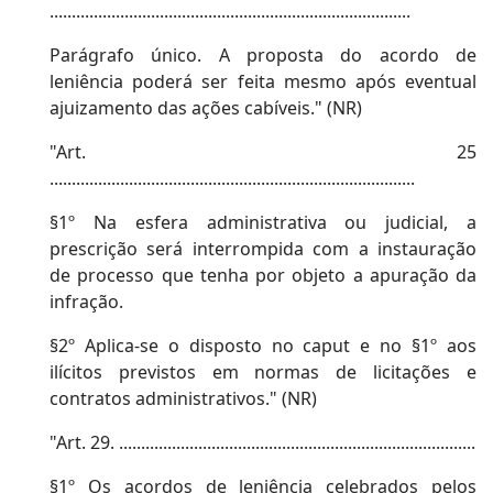
..................................................................................
Parágrafo único. A proposta do acordo de
leniência poderá ser feita mesmo após eventual
ajuizamento das ações cabíveis." (NR)
"Art. 25
...................................................................................
§1º Na esfera administrativa ou judicial, a
prescrição será interrompida com a instauração
de processo que tenha por objeto a apuração da
infração.
§2º Aplica-se o disposto no caput e no §1º aos
ilícitos previstos em normas de licitações e
contratos administrativos." (NR)
"Art. 29. .................................................................................
§1º Os acordos de leniência celebrados pelos