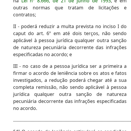
na
Lei nº 8.666, de 21 de junho de 1993
, e em
outras normas que tratam de licitações e
contratos;
II - poderá reduzir a multa prevista no inciso I do
caput do art. 6º em até dois terços, não sendo
aplicável à pessoa jurídica qualquer outra sanção
de natureza pecuniária decorrente das infrações
especificadas no acordo; e
III - no caso de a pessoa jurídica ser a primeira a
firmar o acordo de leniência sobre os atos e fatos
investigados, a redução poderá chegar até a sua
completa remissão, não sendo aplicável à pessoa
jurídica qualquer outra sanção de natureza
pecuniária decorrente das infrações especificadas
no acordo.
....................................................................................................