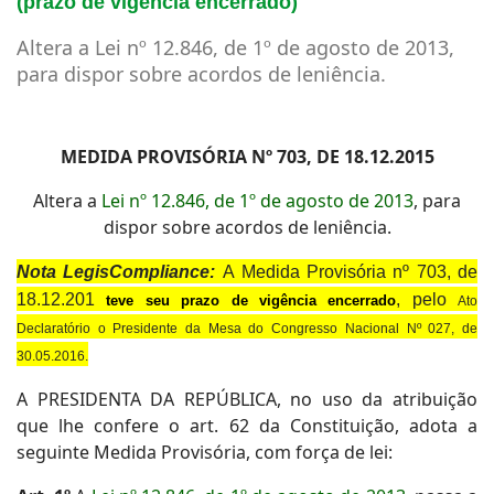
(prazo de vigência encerrado)
Altera a Lei nº 12.846, de 1º de agosto de 2013,
para dispor sobre acordos de leniência.
MEDIDA PROVISÓRIA Nº 703, DE 18.12.2015
Altera a
Lei nº 12.846, de 1º de agosto de 2013
, para
dispor sobre acordos de leniência.
Nota LegisCompliance:
A
Medida Provisória nº 703, de
18.12.201
, pelo
teve seu prazo de vigência encerrado
Ato
Declaratório o Presidente da Mesa do Congresso Nacional Nº 027, de
30.05.2016
.
A PRESIDENTA DA REPÚBLICA, no uso da atribuição
que lhe confere o art. 62 da Constituição, adota a
seguinte Medida Provisória, com força de lei: