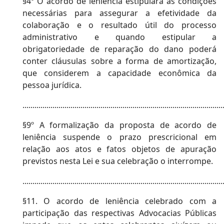
§4º O acordo de leniência estipulará as condições
necessárias para assegurar a efetividade da
colaboração e o resultado útil do processo
administrativo e quando estipular a
obrigatoriedade de reparação do dano poderá
conter cláusulas sobre a forma de amortização,
que considerem a capacidade econômica da
pessoa jurídica.
....................................................................................................
§9º A formalização da proposta de acordo de
leniência suspende o prazo prescricional em
relação aos atos e fatos objetos de apuração
previstos nesta Lei e sua celebração o interrompe.
....................................................................................................
§11. O acordo de leniência celebrado com a
participação das respectivas Advocacias Públicas