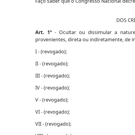
Faço saber que o Congresso Nacional decret
DOS CR
Art. 1º
- Ocultar ou dissimular a natur
provenientes, direta ou indiretamente, de i
I - (revogado);
II - (revogado);
III - (revogado);
IV - (revogado);
V - (revogado);
VI - (revogado);
VII - (revogado);