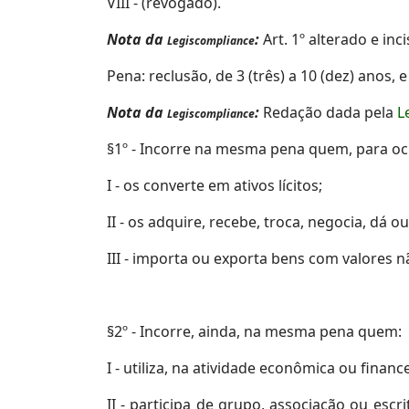
VIII - (revogado).
Nota da
:
Art. 1º alterado e inc
Legiscompliance
Pena: reclusão, de 3 (três) a 10 (dez) anos, e
Nota da
:
Redação dada pela
L
Legiscompliance
§1º - Incorre na mesma pena quem, para ocul
I - os converte em ativos lícitos;
II - os adquire, recebe, troca, negocia, dá
III - importa ou exporta bens com valores 
§2º - Incorre, ainda, na mesma pena quem:
I - utiliza, na atividade econômica ou financ
II - participa de grupo, associação ou esc