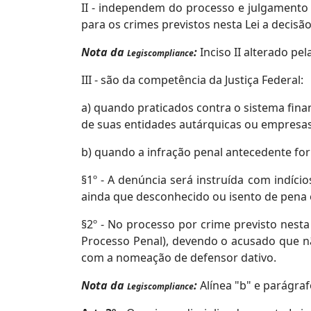
II - independem do processo e julgamento 
para os crimes previstos nesta Lei a decis
Nota da
:
Inciso II alterado pel
Legiscompliance
III - são da competência da Justiça Federal:
a) quando praticados contra o sistema fina
de suas entidades autárquicas ou empresas
b) quando a infração penal antecedente for
§1º - A denúncia será instruída com indício
ainda que desconhecido ou isento de pena o
§2º - No processo por crime previsto nesta
Processo Penal), devendo o acusado que nã
com a nomeação de defensor dativo.
Nota da
:
Alínea "b" e parágraf
Legiscompliance