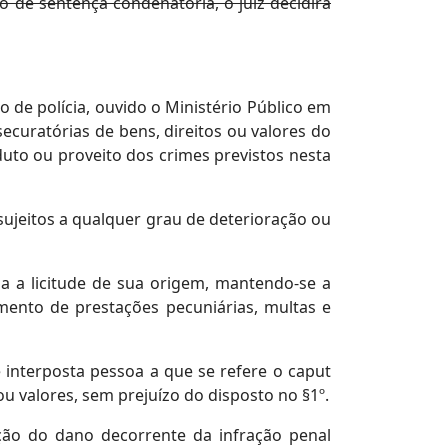
so de sentença condenatória, o juiz decidirá
o de polícia, ouvido o Ministério Público em
securatórias de bens, direitos ou valores do
uto ou proveito dos crimes previstos nesta
sujeitos a qualquer grau de deterioração ou
da a licitude de sua origem, mantendo-se a
amento de prestações pecuniárias, multas e
interposta pessoa a que se refere o caput
ou valores, sem prejuízo do disposto no §1º.
ação do dano decorrente da infração penal