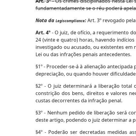
Art. 3º
- Os crimes disciplinados nesta Lei 
fundamentadamente se o réu poderá apelar
Nota da
:
Art. 3º revogado pel
Legiscompliance
Art. 4º
- O juiz, de ofício, a requerimento 
24 (vinte e quatro) horas, havendo indícios
investigado ou acusado, ou existentes em 
Lei ou das infrações penais antecedentes.
§1º - Proceder-se-á à alienação antecipada
depreciação, ou quando houver dificuldad
§2º - O juiz determinará a liberação tota
constrição dos bens, direitos e valores n
custas decorrentes da infração penal.
§3º - Nenhum pedido de liberação será co
deste artigo, podendo o juiz determinar a p
§4º - Poderão ser decretadas medidas ass