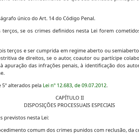
rágrafo único do Art. 14 do Código Penal.
 terços, se os crimes definidos nesta Lei forem cometido
ois terços e ser cumprida em regime aberto ou semiaberto, f
estritiva de direitos, se o autor, coautor ou partícipe co
puração das infrações penais, à identificação dos autore
e.
e 5º alterados pela
Lei nº 12.683, de 09.07.2012
.
CAPÍTULO II
DISPOSIÇÕES PROCESSUAIS ESPECIAIS
 previstos nesta Lei:
procedimento comum dos crimes punidos com reclusão, da co