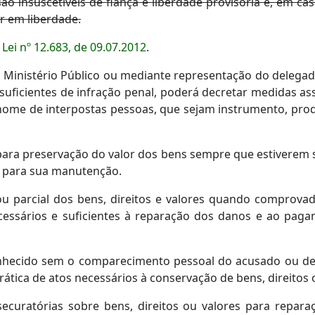
são insuscetíveis de fiança e liberdade provisória e, em ca
 em liberdade.
a
Lei nº 12.683, de 09.07.2012
.
do Ministério Público ou mediante representação do delegad
 suficientes de infração penal, poderá decretar medidas as
nome de interpostas pessoas, que sejam instrumento, prod
 para preservação do valor dos bens sempre que estiverem 
e para sua manutenção.
l ou parcial dos bens, direitos e valores quando comprova
ecessários e suficientes à reparação dos danos e ao pag
nhecido sem o comparecimento pessoal do acusado ou de 
rática de atos necessários à conservação de bens, direitos 
ecuratórias sobre bens, direitos ou valores para repar