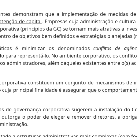
centes demonstram que a implementação de medidas de
tenção de capital
. Empresas cuja administração e cultura
porativa (princípios da GC) se tornam mais atrativas a inv
entro de objetivos bem definidos e estratégias planejadas (
ráticas é minimizar os denominados
conflitos de agênc
o para representá-lo. No ambiente corporativo, os confli
 os administradores, além daqueles existentes entre o(s) aci
a corporativa constituem um conjunto de mecanismos de i
cuja principal finalidade é
assegurar que o comportamento
cas de governança corporativa sugerem a instalação do C
 outorga o poder de eleger e remover diretores, a obriga
dministração.
tado a estruturas administrativas mais complexas (com fo