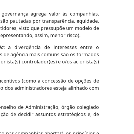
 governança agrega valor às companhias,
 são pautadas por transparência, equidade,
estidores, visto que pressupõe um modelo de
representando, assim, menor risco).
ia
: a divergência de interesses entre o
tos de agência mais comuns são os formados
onista(s) controlador(es) e o/os acionista(s)
ncentivos (como a concessão de opções de
 dos administradores esteja alinhado com
onselho de Administração, órgão colegiado
ção de decidir assuntos estratégicos e, de
co nas companhias abertas), os princípios e