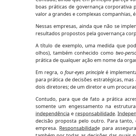
boas práticas de governança corporativa 
valor a grandes e complexas companhias, é
Nessas empresas, ainda que não se implem
resultados propostos pela governança corp
A título de exemplo, uma medida que pod
olhos), também conhecido como
two-pers
prática de qualquer ação em nome da orga
Em regra, o
four-eyes principle
é implementa
para prática de decisões estratégicas, mas
dois diretores; de um diretor e um procura
Contudo, para que de fato a prática acr
somente um engessamento na estrutura a
independência
e
responsabilidade
.
Indepe
decisão proposta pelo outro. Para tanto
empresa.
Responsabilidad
e para assegura
também por todas as decisões das quais pa