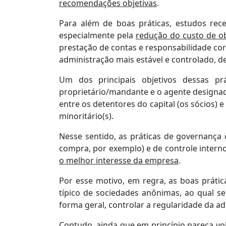
recomendações objetivas
.
Para além de boas práticas, estudos re
especialmente pela
redução do custo de ob
prestação de contas e responsabilidade cor
administração mais estável e controlado, d
Um dos principais objetivos dessas p
proprietário/mandante e o agente designad
entre os detentores do capital (os sócios) e
minoritário(s).
Nesse sentido, as práticas de governanç
compra, por exemplo) e de controle interno 
o melhor interesse da empresa
.
Por esse motivo, em regra, as boas práti
típico de sociedades anônimas, ao qual se
forma geral, controlar a regularidade da a
Contudo, ainda que em princípio pareça vol