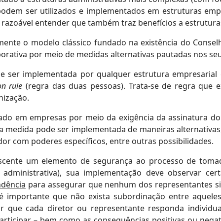
podem ser utilizados e implementados em estruturas empre
 razoável entender que também traz benefícios a estrutur
ente o modelo clássico fundado na existência do Conselho
orativa por meio de medidas alternativas pautadas nos seu
e ser implementada por qualquer estrutura empresarial
on rule
(regra das duas pessoas). Trata-se de regra que e
nização.
do em empresas por meio da exigência da assinatura do D
 a medida pode ser implementada de maneiras alternativas
dor com poderes específicos, entre outras possibilidades.
escente um elemento de segurança ao processo de toma
dministrativa), sua implementação deve observar cert
ndência
para assegurar que nenhum dos representantes si
, é importante que não exista subordinação entre aquel
r que cada diretor ou representante responda individua
rticipar – bem como as consequências positivas ou negati