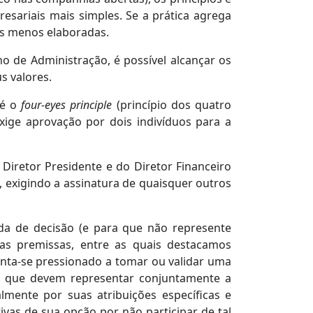
sariais mais simples. Se a prática agrega
as menos elaboradas.
 de Administração, é possível alcançar os
s valores.
 é o
four-eyes principle
(princípio dos quatro
xige aprovação por dois indivíduos para a
iretor Presidente e do Diretor Financeiro
, exigindo a assinatura de quaisquer outros
da de decisão (e para que não represente
as premissas, entre as quais destacamos
nta-se pressionado a tomar ou validar uma
es que devem representar conjuntamente a
lmente por suas atribuições específicas e
vas de sua opção por não participar de tal