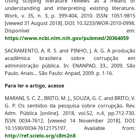
Using scoping literature reviews as a means of
understanding and interpreting existing literature.
Work, v. 35, n. 3, p. 399-404, 2010. ISSN: 1051-9815
[viewed 31 August 2018]. DOI: 10.3233/WOR-2010-0998.
Disponível em:
https://www.ncbi.nlm.nih.gov/pubmed/20364059
SACRAMENTO, A. R. S. and PINHO, J. A. G. A produção
acadêmica brasileira sobre corrupção em
administração pública. In: ENANPAD, 33., 2009, São
Paulo. Anais… São Paulo: Anpad, 2009. p. 1-16.
Para ler o artigo, acesse
MARANI, S. C. Z., BRITO, M. J., SOUZA, G. C. and BRITO, V.
G. P. Os sentidos da pesquisa sobre corrupção. Rev.
Adm. Pública [online]. 2018, vol.52, n.4, pp.712-730.
ISSN 0034-7612. [viewed 14 November 2018]. DOI:
10.1590/0034-7612175197. Available from:
http://ref.scielo.org/c8m2n8