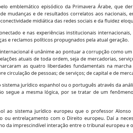
elo emblemático episódico da Primavera Árabe, que der
 de mudanças e de resultados correlatos aos nacionais, e
conectividade midiática das redes sociais e da fluidez elo
nectado e nas experiências institucionais internacionais
ças e reclamos políticos propugnados pela atual geração.
de internacional é unânime ao pontuar a corrupção como um
relações atuais de toda ordem, seja de mercadorias, servi
 marcaram as quatro liberdades fundamentais na marcha 
e circulação de pessoas; de serviços; de capital e de merc
sistema jurídico espanhol ou o português através da análi
 segue a mesma lógica, por se tratar de um fenômeno
ol ao sistema jurídico europeu que o professor Alons
ão ou entrelaçamento com o Direito europeu. Daí a necess
da imprescindível interação entre o tribunal europeu e o