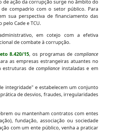
o de ação da corrupção surge no âmbito do
 de compadrio com o setor público. Para
, em sua perspectiva de financiamento das
ão pelo Cade e TCU.
dministrativo, em cotejo com a efetiva
ucional de combate à corrupção.
eto 8.420/15
, os programas de
compliance
para as empresas estrangeiras atuantes no
m estruturas de
compliance
instaladas e em
de integridade" e estabelecem um conjunto
rática de desvios, fraudes, irregularidades
celebrem ou mantenham contratos com entes
ação), fundação, associação ou sociedade
ação com um ente público, venha a praticar