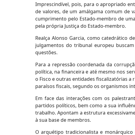
Imprescindível, pois, para o apropriado e
de valores, de um amálgama comum de valor
cumprimento pelo Estado-membro de uma sér
pela própria Justiça do Estado-membro.
Realça Alonso Garcia, como catedrático d
julgamentos do tribunal europeu buscam 
questões.
Para a repressão coordenada da corrupção
política, na financeira e até mesmo nos se
o Fisco e outras entidades fiscalizatória
paraísos fiscais, segundo os organismos in
Em face das interações com os palestran
partidos políticos, bem como a sua influê
trabalho. Apontam a estrutura excessivamen
à sua base de membros.
O arquétipo tradicionalista e monárquic