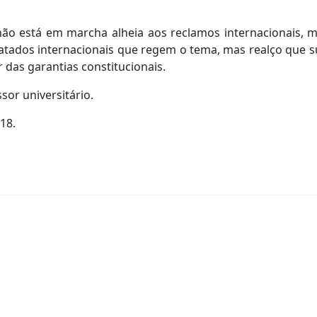
a não está em marcha alheia aos reclamos internacionais, m
atados internacionais que regem o tema, mas realço que s
 das garantias constitucionais.
ssor universitário.
018.