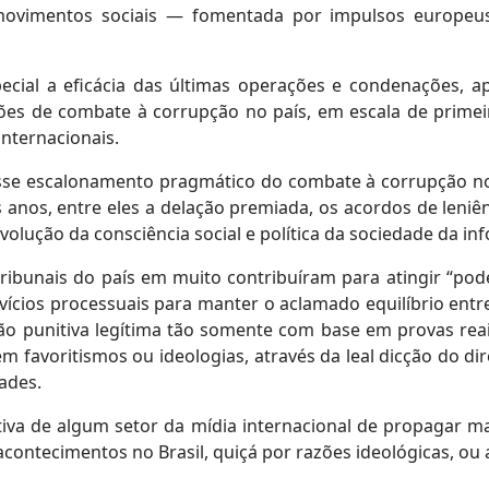
 movimentos sociais — fomentada por impulsos europeu
special a eficácia das últimas operações e condenações, 
es de combate à corrupção no país, em escala de primeir
internacionais.
se escalonamento pragmático do combate à corrupção no Bra
 anos, entre eles a delação premiada, os acordos de leniên
volução da consciência social e política da sociedade da in
ribunais do país em muito contribuíram para atingir “po
vícios processuais para manter o aclamado equilíbrio entre
são punitiva legítima tão somente com base em provas rea
m favoritismos ou ideologias, através da leal dicção do di
ades.
iva de algum setor da mídia internacional de propagar ma
acontecimentos no Brasil, quiçá por razões ideológicas, o