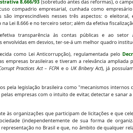
strativa 8.666/93
(sobretudo antes das reformas), o camp
scuso compadrio empresarial, cunhada como empresário
is são imprescindíveis nesses três aspectos: o eleitoral
a Lei 8.666 e no terceiro setor; além da efetiva fiscalizaç
fetiva transparência às contas públicas e ao setor a
as envolvidas em desvios, ter-se-á um melhor quadro instit
ecida como Lei Anticorrupção), regulamentada pelo
Decr
 empresas brasileiras e tiveram a relevância ampliada 
Corrupt Practices Act – FCPA
e o
UK Bribery Act
), já possuía
os pela legislação brasileira como "mecanismos internos 
las empresas com o intuito de evitar, detectar e sanar a p
ente às organizações que participam de licitações e que 
sociedade (independentemente de sua forma de organiz
 representação no Brasil e que, no âmbito de qualquer rel