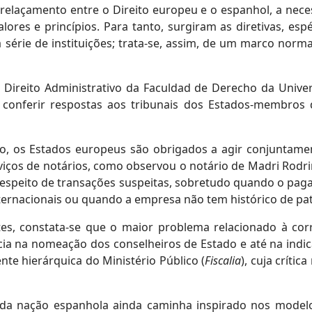
ntrelaçamento entre o Direito europeu e o espanhol, a ne
es e princípios. Para tanto, surgiram as diretivas, espéc
ie de instituições; trata-se, assim, de um marco normati
e Direito Administrativo da Faculdad de Derecho da Univ
conferir respostas aos tribunais dos Estados-membros 
, os Estados europeus são obrigados a agir conjuntamente
rviços de notários, como observou o notário de Madri Rodri
s a respeito de transações suspeitas, sobretudo quando o 
ternacionais ou quando a empresa não tem histórico de pat
tes, constata-se que o maior problema relacionado à co
ncia na nomeação dos conselheiros de Estado e até na ind
te hierárquica do Ministério Público (
Fiscalia
), cuja críti
o da nação espanhola ainda caminha inspirado nos model