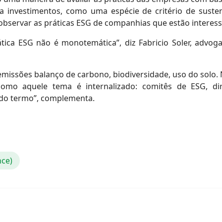
investimentos, como uma espécie de critério de sustent
 observar as práticas ESG de companhias que estão interess
tica ESG não é monotemática”, diz Fabricio Soler, advog
 emissões balanço de carbono, biodiversidade, uso do solo. N
 como aquele tema é internalizado: comitês de ESG, di
l do termo”, complementa.
nce)