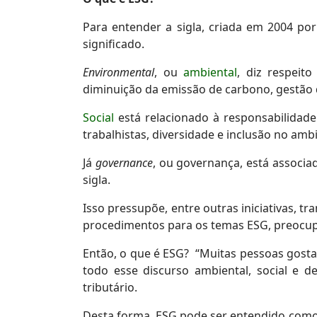
Para entender a sigla, criada em 2004 por
significado.
Environmental
, ou
ambiental
, diz respeit
diminuição da emissão de carbono, gestão d
Social
está relacionado à responsabilidade
trabalhistas, diversidade e inclusão no amb
Já
governance
, ou governança, está associad
sigla.
Isso pressupõe, entre outras iniciativas, t
procedimentos para os temas ESG, preocup
Então, o que é ESG? “Muitas pessoas gosta
todo esse discurso ambiental, social e d
tributário.
Desta forma, ESG pode ser entendido como u