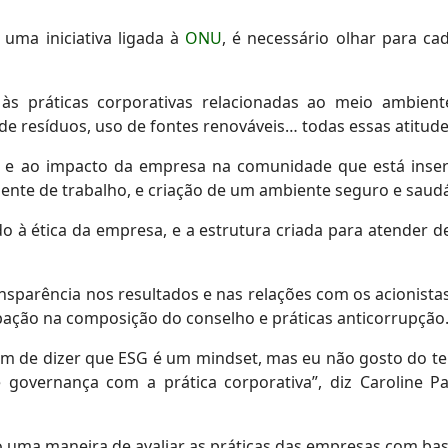
 uma iniciativa ligada à
ONU
, é necessário olhar para c
o às práticas corporativas relacionadas ao meio ambien
e resíduos, uso de fontes renováveis… todas essas atitude
 e ao impacto da empresa na comunidade que está inserid
iente de trabalho, e criação de um ambiente seguro e saudá
o à ética da empresa, e a estrutura criada para atender de
ransparência nos resultados e nas relações com os acionistas
ação na composição do conselho e práticas anticorrupção
m de dizer que ESG é um mindset, mas eu não gosto do te
e governança com a prática corporativa”, diz Caroline P
ma maneira de avaliar as práticas das empresas com base 