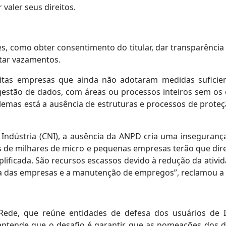
valer seus direitos.
s, como obter consentimento do titular, dar transparência
itar vazamentos.
uitas empresas que ainda não adotaram medidas suficien
estão de dados, com áreas ou processos inteiros sem os c
blemas está a ausência de estruturas e processos de pro
Indústria (CNI), a ausência da ANPD cria uma insegurança 
as de milhares de micro e pequenas empresas terão que di
plificada. São recursos escassos devido à redução da ativ
 das empresas e a manutenção de empregos”, reclamou a
 Rede, que reúne entidades de defesa dos usuários de 
 entende que o desafio é garantir que as nomeações dos 