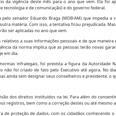
ício da vigência deste mês para o ano que vem. Ela foi
 tecnologia e de comunicação) e do governo federal.
da pelo senador Eduardo Braga (MDB-AM) que impedia a 
 outra matéria. Com isso, a tentativa ficou prejudicada. M
rão ser aplicadas no ano que vem.
os relativos a suas informações pessoais e de que maneir
vigência da norma implica que as pessoas terão novas garan
e em dia.
 normas infralegais, foi prevista a figura da Autoridade 
o não foi criado de fato pelo Executivo até agora. No di
mas ainda sem designar seus conselheiros e presidente, o qu
são dos direitos instituídos na lei. Para além do consent
us registros, bem como a correção destes ou até mesmo a
ura de proteção de dados, com os cidadãos conhecendo o