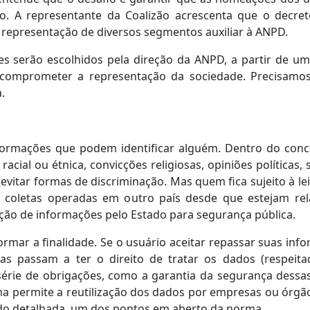
xo. A representante da Coalizão acrescenta que o decr
representação de diversos segmentos auxiliar à ANPD.
s serão escolhidos pela direção da ANPD, a partir de uma
e comprometer a representação da sociedade. Precisamos
.
ormações que podem identificar alguém. Dentro do conce
acial ou étnica, convicções religiosas, opiniões políticas
evitar formas de discriminação. Mas quem fica sujeito à le
a coletas operadas em outro país desde que estejam rel
nção de informações pelo Estado para segurança pública.
ormar a finalidade. Se o usuário aceitar repassar suas i
as passam a ter o direito de tratar os dados (respeitad
série de obrigações, como a garantia da segurança dessas
a permite a reutilização dos dados por empresas ou órgãos
ido detalhada, um dos pontos em aberto da norma.