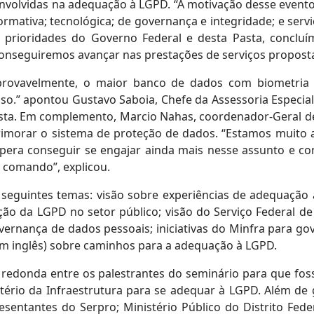
s envolvidas na adequação à LGPD. “A motivação desse even
rmativa; tecnológica; de governança e integridade; e ser
 prioridades do Governo Federal e desta Pasta, conclu
onseguiremos avançar nas prestações de serviços proposta
provavelmente, o maior banco de dados com biometria p
o.” apontou Gustavo Saboia, Chefe da Assessoria Especial 
asta. Em complemento, Marcio Nahas, coordenador-Geral d
imorar o sistema de proteção de dados. “Estamos muito 
espera conseguir se engajar ainda mais nesse assunto e c
 comando”, explicou.
seguintes temas: visão sobre experiências de adequação 
o da LGPD no setor público; visão do Serviço Federal d
ernança de dados pessoais; iniciativas do Minfra para go
 em inglês) sobre caminhos para a adequação à LGPD.
a redonda entre os palestrantes do seminário para que fos
istério da Infraestrutura para se adequar à LGPD. Além de
esentantes do Serpro; Ministério Público do Distrito Fede