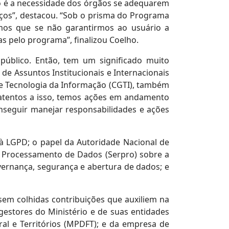
to é a necessidade dos órgãos se adequarem
viços”, destacou. “Sob o prisma do Programa
ímos que se não garantirmos ao usuário a
s pelo programa”, finalizou Coelho.
úblico. Então, tem um significado muito
de Assuntos Institucionais e Internacionais
e Tecnologia da Informação (CGTI), também
atentos a isso, temos ações em andamento
onseguir manejar responsabilidades e ações
à LGPD; o papel da Autoridade Nacional de
e Processamento de Dados (Serpro) sobre a
vernança, segurança e abertura de dados; e
sem colhidas contribuições que auxiliem na
 gestores do Ministério e de suas entidades
ral e Territórios (MPDFT); e da empresa de