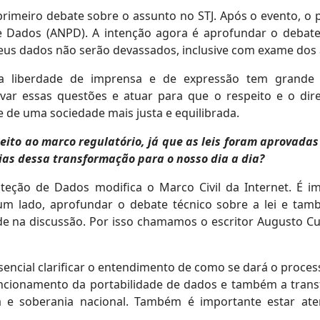
rimeiro debate sobre o assunto no STJ. Após o evento, o p
de Dados (ANPD). A intenção agora é aprofundar o debat
seus dados não serão devassados, inclusive com exame dos 
liberdade de imprensa e de expressão tem grande re
var essas questões e atuar para que o respeito e o dir
 de uma sociedade mais justa e equilibrada.
peito ao marco regulatório, já que as leis foram aprovad
as dessa transformação para o nosso dia a dia?
teção de Dados modifica o Marco Civil da Internet. É i
um lado, aprofundar o debate técnico sobre a lei e tam
na discussão. Por isso chamamos o escritor Augusto Cury 
encial clarificar o entendimento de como se dará o processo
cionamento da portabilidade de dados e também a transfer
e soberania nacional. Também é importante estar ate