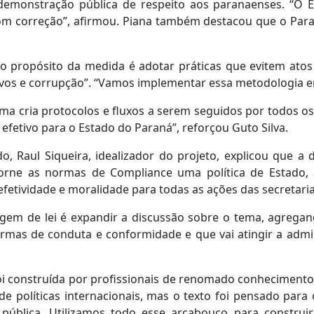
demonstração pública de respeito aos paranaenses. “O 
om correção”, afirmou. Piana também destacou que o Para
, o propósito da medida é adotar práticas que evitem atos
ivos e corrupção”. “Vamos implementar essa metodologia em
ma cria protocolos e fluxos a serem seguidos por todos o
efetivo para o Estado do Paraná”, reforçou Guto Silva.
o, Raul Siqueira, idealizador do projeto, explicou que 
torne as normas de Compliance uma política de Estado, 
efetividade e moralidade para todas as ações das secretaria
agem de lei é expandir a discussão sobre o tema, agregan
as de conduta e conformidade e que vai atingir a adminis
oi construída por profissionais de renomado conheciment
e políticas internacionais, mas o texto foi pensado para
pública. Utilizamos todo esse arcabouço para construi