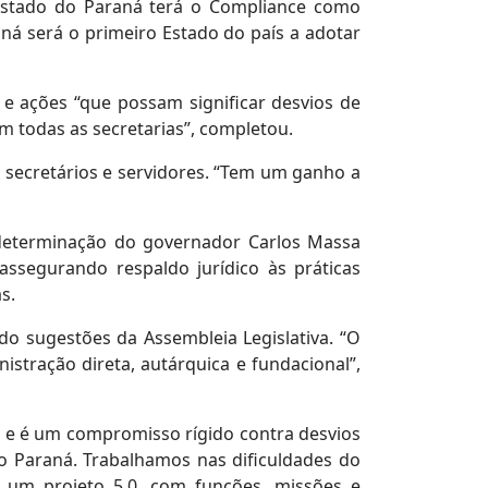
Estado do Paraná terá o Compliance como
ná será o primeiro Estado do país a adotar
 e ações “que possam significar desvios de
 todas as secretarias”, completou.
s secretários e servidores. “Tem um ganho a
a determinação do governador Carlos Massa
assegurando respaldo jurídico às práticas
s.
do sugestões da Assembleia Legislativa. “O
tração direta, autárquica e fundacional”,
o e é um compromisso rígido contra desvios
 o Paraná. Trabalhamos nas dificuldades do
r um projeto 5.0, com funções, missões e