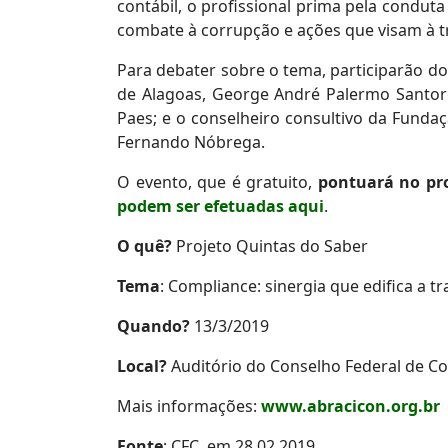
contábil, o profissional prima pela conduta
combate à corrupção e ações que visam à t
Para debater sobre o tema, participarão do
de Alagoas, George André Palermo Santoro;
Paes; e o conselheiro consultivo da Fundação
Fernando Nóbrega.
O evento, que é gratuito,
pontuará no pr
podem ser efetuadas aqui
.
O quê?
Projeto Quintas do Saber
Tema
: Compliance: sinergia que edifica a t
Quando?
13/3/2019
Local?
Auditório do Conselho Federal de Cont
Mais informações:
www.abracicon.org.br
Fonte
: CFC, em 28.02.2019.